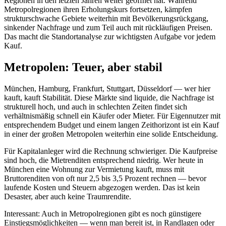
Regionen in den letzten Jahren weiter geöffnet hat. Während
Metropolregionen ihren Erholungskurs fortsetzen, kämpfen
strukturschwache Gebiete weiterhin mit Bevölkerungsrückgang,
sinkender Nachfrage und zum Teil auch mit rückläufigen Preisen.
Das macht die Standortanalyse zur wichtigsten Aufgabe vor jedem
Kauf.
Metropolen: Teuer, aber stabil
München, Hamburg, Frankfurt, Stuttgart, Düsseldorf — wer hier
kauft, kauft Stabilität. Diese Märkte sind liquide, die Nachfrage ist
strukturell hoch, und auch in schlechten Zeiten findet sich
verhältnismäßig schnell ein Käufer oder Mieter. Für Eigennutzer mit
entsprechendem Budget und einem langen Zeithorizont ist ein Kauf
in einer der großen Metropolen weiterhin eine solide Entscheidung.
Für Kapitalanleger wird die Rechnung schwieriger. Die Kaufpreise
sind hoch, die Mietrenditen entsprechend niedrig. Wer heute in
München eine Wohnung zur Vermietung kauft, muss mit
Bruttorenditen von oft nur 2,5 bis 3,5 Prozent rechnen — bevor
laufende Kosten und Steuern abgezogen werden. Das ist kein
Desaster, aber auch keine Traumrendite.
Interessant: Auch in Metropolregionen gibt es noch günstigere
Einstiegsmöglichkeiten — wenn man bereit ist, in Randlagen oder