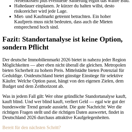
Nebenkosten plus eventuelle Sanierung ergibt das wahre Bild.
Haltedauer einplanen. Je kürzer du halten willst, desto
risikoreicher wird jede Lage.
Miet- und Kaufmarkt getrennt betrachten. Ein hoher
Kaufpreis muss nicht bedeuten, dass auch die Mieten
entsprechend hoch sind.
Fazit: Standortanalyse ist keine Option,
sondern Pflicht
Der deutsche Immobilienmarkt 2026 bietet in nahezu jeder Region
Möglichkeiten — aber eben nicht überall die gleichen. Metropolen
bieten Sicherheit zu hohem Preis. Mittelstädte bieten Potenzial für
Geduldige. Ostdeutschland bietet günstige Einstiege für selektive
Käufer. Welche Option passt, hängt von den eigenen Zielen, dem
Budget und dem Zeithorizont ab.
Was in jedem Fall gilt: Wer ohne gründliche Standortanalyse kauft,
kauft blind. Und wer blind kauft, verliert Geld — egal wie gut der
bundesweite Trend gerade aussieht. Die gute Nachricht: Wer die
richtigen Fragen stellt und die richtigen Daten auswertet, findet in
Deutschland 2026 durchaus attraktive Kaufgelegenheiten.
Bereit für den nächsten Schritt?