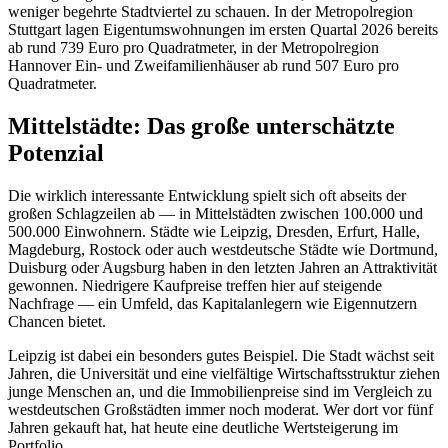
weniger begehrte Stadtviertel zu schauen. In der Metropolregion
Stuttgart lagen Eigentumswohnungen im ersten Quartal 2026 bereits
ab rund 739 Euro pro Quadratmeter, in der Metropolregion
Hannover Ein- und Zweifamilienhäuser ab rund 507 Euro pro
Quadratmeter.
Mittelstädte: Das große unterschätzte
Potenzial
Die wirklich interessante Entwicklung spielt sich oft abseits der
großen Schlagzeilen ab — in Mittelstädten zwischen 100.000 und
500.000 Einwohnern. Städte wie Leipzig, Dresden, Erfurt, Halle,
Magdeburg, Rostock oder auch westdeutsche Städte wie Dortmund,
Duisburg oder Augsburg haben in den letzten Jahren an Attraktivität
gewonnen. Niedrigere Kaufpreise treffen hier auf steigende
Nachfrage — ein Umfeld, das Kapitalanlegern wie Eigennutzern
Chancen bietet.
Leipzig ist dabei ein besonders gutes Beispiel. Die Stadt wächst seit
Jahren, die Universität und eine vielfältige Wirtschaftsstruktur ziehen
junge Menschen an, und die Immobilienpreise sind im Vergleich zu
westdeutschen Großstädten immer noch moderat. Wer dort vor fünf
Jahren gekauft hat, hat heute eine deutliche Wertsteigerung im
Portfolio.